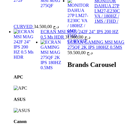
MONITOR
DAHUA 27P
LM27-E230C
VA / 180HZ /
1MS / FHD /
CURVED
34.500,00
د.ج
ECRAN MSI MAG 242F 24" IPS 200 HZ
0.5 Ms HDR
31.900,00
د.ج
ECRAN GAMING MSI MAG
275QF 2K IPS 180HZ 0.5MS
59.500,00
د.ج
Brands Carousel
APC
ASUS
Canon