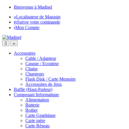
Skip
Skip
Bienvenue à Madisel
to
to
Localisateur de Magasin
navigation
content
Suivre votre commande
Mon Compte
Accessoires
Cable / Adapteur
Casque / Ecouteur
Chaise
Chargeurs
Flash Disk / Carte Memoire
Accessoires de Jeux
Baffle (Haut-Parleur)
Composant Informatique
Alimentation
Batterie
Boitier
Carte Graphique
Carte mére
Carte Réseau