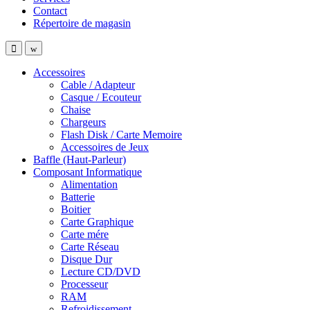
Contact
Répertoire de magasin
Accessoires
Cable / Adapteur
Casque / Ecouteur
Chaise
Chargeurs
Flash Disk / Carte Memoire
Accessoires de Jeux
Baffle (Haut-Parleur)
Composant Informatique
Alimentation
Batterie
Boitier
Carte Graphique
Carte mére
Carte Réseau
Disque Dur
Lecture CD/DVD
Processeur
RAM
Refroidissement