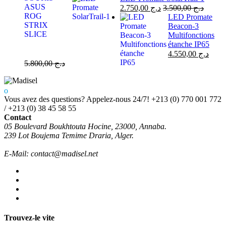
2.750,00
د.ج
3.500,00
د.ج
LED Promate
Beacon-3
Multifonctions
étanche IP65
4.550,00
د.ج
5.800,00
د.ج
Vous avez des questions? Appelez-nous 24/7!
+213 (0) 770 001 772
/ +213 (0) 38 45 58 55
Contact
05 Boulevard Boukhtouta Hocine, 23000, Annaba.
239 Lot Boujema Temime Draria, Alger.
E-Mail: contact@madisel.net
Trouvez-le vite