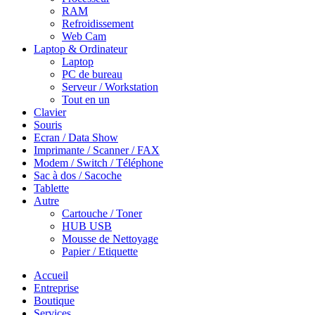
RAM
Refroidissement
Web Cam
Laptop & Ordinateur
Laptop
PC de bureau
Serveur / Workstation
Tout en un
Clavier
Souris
Ecran / Data Show
Imprimante / Scanner / FAX
Modem / Switch / Téléphone
Sac à dos / Sacoche
Tablette
Autre
Cartouche / Toner
HUB USB
Mousse de Nettoyage
Papier / Etiquette
Accueil
Entreprise
Boutique
Services