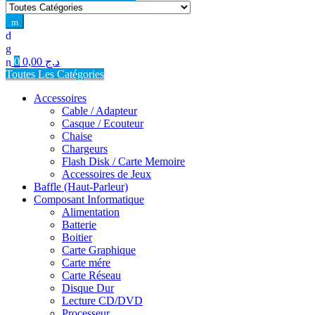
for:
0
0,00
د.ج
Toutes Les Catégories
Accessoires
Cable / Adapteur
Casque / Ecouteur
Chaise
Chargeurs
Flash Disk / Carte Memoire
Accessoires de Jeux
Baffle (Haut-Parleur)
Composant Informatique
Alimentation
Batterie
Boitier
Carte Graphique
Carte mére
Carte Réseau
Disque Dur
Lecture CD/DVD
Processeur