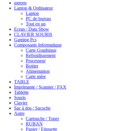
ugreen
Laptop & Ordinateur
Laptop
PC de bureau
Tout en un
Ecran / Data Show
CLAVIER SOURIS
Gaming Pcs
Composants Informatique
Carte Graphique
Refroidissement
Processeur
Boitier
Alimentation
Carte mére
TABLE
Imprimante / Scanner / FAX
Tablette
Souris
Clavier
Sac à dos / Sacoche
Autre
Cartouche / Toner
RUBAN
Papier / Etiquette