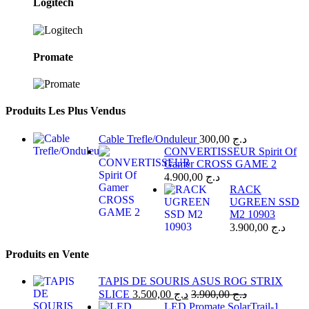
Logitech
Promate
Produits Les Plus Vendus
Cable Trefle/Onduleur
300,00
د.ج
CONVERTISSEUR Spirit Of
Gamer CROSS GAME 2
4.900,00
د.ج
RACK
UGREEN SSD
M2 10903
3.900,00
د.ج
Produits en Vente
TAPIS DE SOURIS ASUS ROG STRIX
SLICE
3.500,00
د.ج
3.900,00
د.ج
LED Promate SolarTrail-1