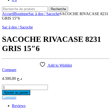
Recherche
Recherche
pour :
Accueil
Boutique
Sac à dos / Sacoche
SACOCHE RIVACASE 8231
GRIS 15″6
Sac à dos / Sacoche
SACOCHE RIVACASE 8231
GRIS 15″6
Add to Wishlist
Compare
4.500,00
د.ج
SACOCHE
RIVACASE
Ajouter au panier
8231
Compare
GRIS
15"6
Reviews
quantity