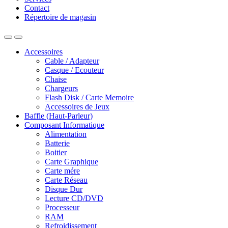
Contact
Répertoire de magasin
Accessoires
Cable / Adapteur
Casque / Ecouteur
Chaise
Chargeurs
Flash Disk / Carte Memoire
Accessoires de Jeux
Baffle (Haut-Parleur)
Composant Informatique
Alimentation
Batterie
Boitier
Carte Graphique
Carte mére
Carte Réseau
Disque Dur
Lecture CD/DVD
Processeur
RAM
Refroidissement