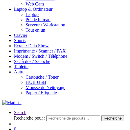
Web Cam
Laptop & Ordinateur
Laptop
PC de bureau
Serveur / Workstation
Tout en un
Clavier
Souris
Ecran / Data Show
Imprimante / Scanner / FAX
Modem / Switch / Téléphone
Sac à dos / Sacoche
Tablette
Autre
Cartouche / Toner
HUB USB
Mousse de Nettoyage
Papier / Etiquette
Search
Recherche pour :
Recherche
0