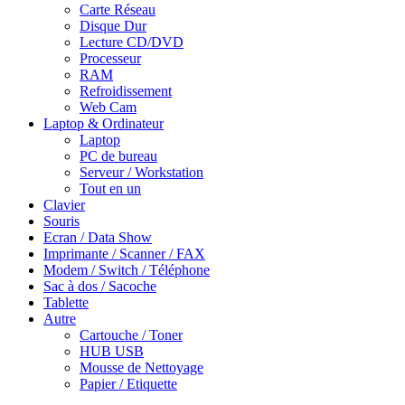
Carte Réseau
Disque Dur
Lecture CD/DVD
Processeur
RAM
Refroidissement
Web Cam
Laptop & Ordinateur
Laptop
PC de bureau
Serveur / Workstation
Tout en un
Clavier
Souris
Ecran / Data Show
Imprimante / Scanner / FAX
Modem / Switch / Téléphone
Sac à dos / Sacoche
Tablette
Autre
Cartouche / Toner
HUB USB
Mousse de Nettoyage
Papier / Etiquette