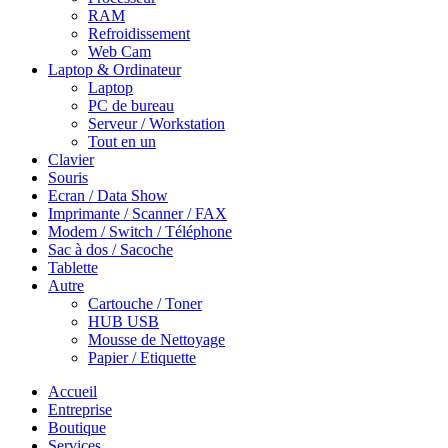
RAM
Refroidissement
Web Cam
Laptop & Ordinateur
Laptop
PC de bureau
Serveur / Workstation
Tout en un
Clavier
Souris
Ecran / Data Show
Imprimante / Scanner / FAX
Modem / Switch / Téléphone
Sac à dos / Sacoche
Tablette
Autre
Cartouche / Toner
HUB USB
Mousse de Nettoyage
Papier / Etiquette
Accueil
Entreprise
Boutique
Services