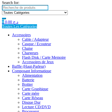
Search for:
0
0,00
د.ج
Toutes Les Catégories
Accessoires
Cable / Adapteur
Casque / Ecouteur
Chaise
Chargeurs
Flash Disk / Carte Memoire
Accessoires de Jeux
Baffle (Haut-Parleur)
Composant Informatique
Alimentation
Batterie
Boitier
Carte Graphique
Carte mére
Carte Réseau
Disque Dur
Lecture CD/DVD
Processeur