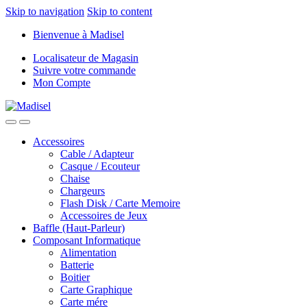
Skip to navigation
Skip to content
Bienvenue à Madisel
Localisateur de Magasin
Suivre votre commande
Mon Compte
Accessoires
Cable / Adapteur
Casque / Ecouteur
Chaise
Chargeurs
Flash Disk / Carte Memoire
Accessoires de Jeux
Baffle (Haut-Parleur)
Composant Informatique
Alimentation
Batterie
Boitier
Carte Graphique
Carte mére